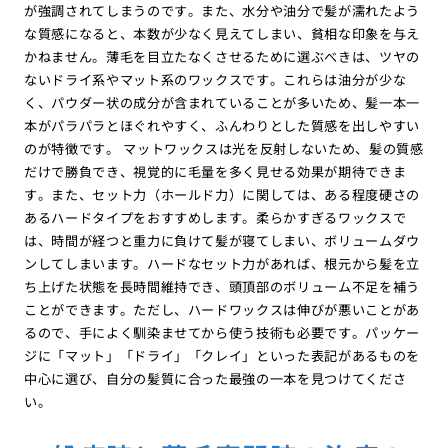
が強調されてしまうのです。また、水分や油分で髪が濡れたよう
な質感になると、本数が少なく見えてしまい、貧相な印象を与え
かねません。薄毛を目立たなくさせるために選ぶべきは、ツヤの
ないドライ系やマット系のワックスです。これらは油分が少な
く、パウダー状の成分が含まれていることが多いため、髪一本一
本がパラパラとほぐれやすく、ふんわりとした質感を出しやすい
のが特徴です。 マットワックスは光を反射しないため、髪の質感
だけで勝負でき、視覚的に毛量を多く見せる効果が期待できま
す。また、セット力（ホールド力）に関しては、ある程度硬さの
あるハードタイプをおすすめします。柔らかすぎるワックスで
は、時間が経つと重力に負けて髪が寝てしまい、ボリュームダウ
ンしてしまいます。ハードなセット力があれば、根元から髪を立
ち上げた状態を長時間維持でき、頭頂部のボリューム不足を補う
ことができます。ただし、ハードワックスは伸びが悪いことがあ
るので、手によく馴染ませてから使う技術も必要です。パッケー
ジに「マット」「ドライ」「クレイ」といった表記があるものを
中心に選び、自分の髪質に合った最強の一本を見つけてくださ
い。