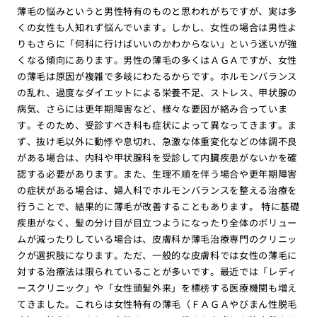
薄毛の悩みというと男性特有のものと思われがちですが、実は多
くの女性も人知れず悩んでいます。しかし、女性の場合は男性よ
りもさらに「何科に行けばいいのかわからない」という迷いが強
くなる傾向にあります。男性の薄毛の多くはＡＧＡですが、女性
の薄毛は原因が複雑で多岐にわたるからです。ホルモンバランス
の乱れ、過度なダイエットによる栄養不足、ストレス、甲状腺の
病気、さらには更年期障害など、様々な要因が絡み合っていま
す。そのため、受診すべき科も症状によって異なってきます。ま
ず、抜け毛以外に動悸や息切れ、急激な体重変化などの体調不良
がある場合は、内科や甲状腺科を受診して内臓疾患がないかを確
認する必要があります。また、生理不順を伴う場合や更年期障害
の症状がある場合は、婦人科でホルモンバランスを整える治療を
行うことで、結果的に薄毛が改善することもあります。 特に基礎
疾患がなく、髪の分け目が目立つようになったり全体のボリュー
ムが減ったりしている場合は、皮膚科か薄毛治療専門のクリニッ
クが選択肢になります。ただ、一般的な皮膚科では女性の薄毛に
対する治療法は限られていることが多いです。最近では「レディ
ースクリニック」や「女性頭髪外来」を標榜する医療機関も増え
てきました。これらは女性特有の薄毛（ＦＡＧＡやびまん性脱毛