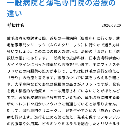
一般病院と薄毛専門院の治療の
違い
抜け毛
2026.03.20
薄毛治療を検討する際、近所の一般病院（皮膚科）に行くか、薄
毛治療専門クリニック（ＡＧＡクリニック）に行くかで迷う方は
多いでしょう。この二つの最大の違いは、治療の「深さ」と「選
択肢の幅」にあります。一般病院の皮膚科は、日本皮膚科学会の
ガイドラインに沿った標準的な治療を行います。主にフィナステ
リドなどの内服薬の処方が中心で、これは抜け毛の進行を抑える
「守り」の治療と言えます。診療のついでに薬をもらえる手軽さ
や、大学病院などであれば信頼性の高さがメリットですが、発毛
を促す積極的な治療メニューは用意されていないことがほとんど
です。医師も皮膚疾患全般を診ているため、薄毛治療に関する最
新のトレンドや細かいノウハウに精通しているとは限りません。
対して、薄毛専門クリニックは、髪を生やすための「攻め」の治
療も行います。進行を止める薬に加え、発毛を促すミノキシジル
の内服薬や外用薬、ビタミンやミネラルを配合したオリジナルサ