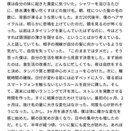
僕は自分の体に起きた異変に気づいた。シャワーを浴びるたび
に、排水溝を覆い尽くすほどの抜け毛。朝、枕についた髪の毛の
数に、背筋が凍るような思いをした。まだ20代後半、僕のヘアサ
イクルは、明らかに悲鳴を上げていたのだ。鏡を見るのが怖くな
った。以前はスタイリングを楽しんでいたはずなのに、今はどう
すれば頭頂部の薄さを隠せるか、ということばかり考えている。
人と話していても、相手の視線が自分の髪に向かっているような
気がして、自信を失っていった。「このままではダメだ」。そう
思った僕は、自分の生活を根本から見直す決意をした。まず始め
たのは、食生活の改善だ。どんなに忙しくても、夜は自炊をする
と決め、タンパク質と野菜中心のメニューを心がけた。次に、睡
眠時間の確保。日付が変わる前には必ずベッドに入り、寝る前は
スマートフォンを触らないというルールを自分に課した。そし
て、週末には軽いランニングで汗を流し、ストレスを発散させる
時間を作った。すぐに結果が出たわけではない。最初の1ヶ月、2
ヶ月は、抜け毛の量に大きな変化はなかった。何度も心が折れそ
うになった。しかし、3ヶ月を過ぎた頃、僕は体に確かな変化を
感じ始めた。朝の目覚めが良くなり、日中の集中力も増したの
だ。そして、半年が経つ頃、ついに髪にも変化が訪れた。あれほ