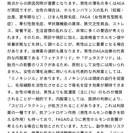
視点からの原因究明が重要となります。男性の薄毛の多くはAGA
が原因ですが、女性の場合は、ホルモンバランスの乱れ（妊娠・
出産、更年期など）、びまん性脱毛症、FAGA（女性男性型脱毛
症）、牽引性脱毛症、甲状腺機能の異常、鉄欠乏性貧血、ストレ
ス、栄養不足、生活習慣の乱れなど、非常に多くの要因が考えら
れます。そのため、問診や視診に加え、血液検査でホルモン値や
栄養状態などを詳しく調べることが、男性以上に重要となる場合
があります。治療薬の選択も異なります。男性のAGA治療の代表
的な内服薬である「フィナステリド」や「デュタステリド」は、
胎児への影響のリスクがあるため、原則として女性には用いられ
ません。女性の薄毛治療に用いられる代表的な外用薬としては、
「ミノキシジル」があります。ミノキシジルは頭皮の血行を促進
し、毛母細胞を活性化させることで発毛を促す効果が期待できま
す。女性の場合は、男性よりも低濃度（主に1%）のものが推奨
されることが一般的です。内服薬としては、医師の判断により、
「スピロノラクトン」が処方されることがあります。これは利尿
薬の一種ですが、抗アンドロゲン作用（男性ホルモンの働きを抑
える作用）も持っており、FAGAのように男性ホルモンの影響が
考えられる場合に有効とされています。ただし、副作用のリスク
もあるため、慎重な処方と経過観察が必要です。また、「パント