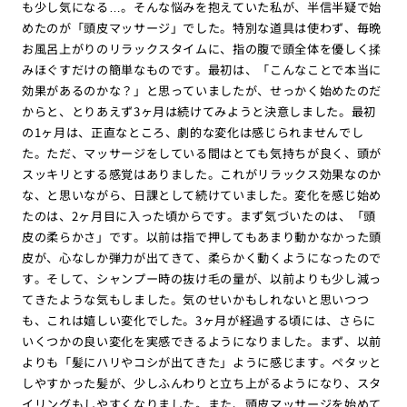
も少し気になる…。そんな悩みを抱えていた私が、半信半疑で始
めたのが「頭皮マッサージ」でした。特別な道具は使わず、毎晩
お風呂上がりのリラックスタイムに、指の腹で頭全体を優しく揉
みほぐすだけの簡単なものです。最初は、「こんなことで本当に
効果があるのかな？」と思っていましたが、せっかく始めたのだ
からと、とりあえず3ヶ月は続けてみようと決意しました。最初
の1ヶ月は、正直なところ、劇的な変化は感じられませんでし
た。ただ、マッサージをしている間はとても気持ちが良く、頭が
スッキリとする感覚はありました。これがリラックス効果なのか
な、と思いながら、日課として続けていました。変化を感じ始め
たのは、2ヶ月目に入った頃からです。まず気づいたのは、「頭
皮の柔らかさ」です。以前は指で押してもあまり動かなかった頭
皮が、心なしか弾力が出てきて、柔らかく動くようになったので
す。そして、シャンプー時の抜け毛の量が、以前よりも少し減っ
てきたような気もしました。気のせいかもしれないと思いつつ
も、これは嬉しい変化でした。3ヶ月が経過する頃には、さらに
いくつかの良い変化を実感できるようになりました。まず、以前
よりも「髪にハリやコシが出てきた」ように感じます。ペタッと
しやすかった髪が、少しふんわりと立ち上がるようになり、スタ
イリングもしやすくなりました。また、頭皮マッサージを始めて