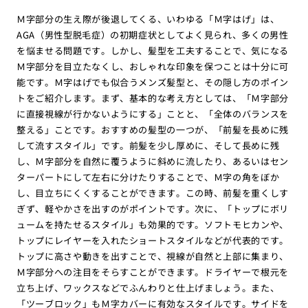
Ｍ字部分の生え際が後退してくる、いわゆる「Ｍ字はげ」は、
AGA（男性型脱毛症）の初期症状としてよく見られ、多くの男性
を悩ませる問題です。しかし、髪型を工夫することで、気になる
Ｍ字部分を目立たなくし、おしゃれな印象を保つことは十分に可
能です。Ｍ字はげでも似合うメンズ髪型と、その隠し方のポイン
トをご紹介します。まず、基本的な考え方としては、「Ｍ字部分
に直接視線が行かないようにする」ことと、「全体のバランスを
整える」ことです。おすすめの髪型の一つが、「前髪を長めに残
して流すスタイル」です。前髪を少し厚めに、そして長めに残
し、Ｍ字部分を自然に覆うように斜めに流したり、あるいはセン
ターパートにして左右に分けたりすることで、Ｍ字の角をぼか
し、目立ちにくくすることができます。この時、前髪を重くしす
ぎず、軽やかさを出すのがポイントです。次に、「トップにボリ
ュームを持たせるスタイル」も効果的です。ソフトモヒカンや、
トップにレイヤーを入れたショートスタイルなどが代表的です。
トップに高さや動きを出すことで、視線が自然と上部に集まり、
Ｍ字部分への注目をそらすことができます。ドライヤーで根元を
立ち上げ、ワックスなどでふんわりと仕上げましょう。また、
「ツーブロック」もＭ字カバーに有効なスタイルです。サイドを