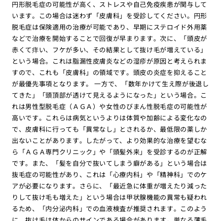
円形脱毛症の可能性が高く、ストレスや自己免疫疾患が関与して
います。この場合は迷わず「皮膚科」を受診してください。円形
脱毛症は保険適用の治療が可能であり、早期にステロイド外用薬
などで治療を開始することで回復が早まります。次に、「頭皮が
赤くて痒い、フケが多い、その結果として抜け毛が増えている」
という場合。これは脂漏性皮膚炎などの湿疹が原因と考えられま
すので、これも「皮膚科」の領域です。頭皮の炎症を抑えること
が最優先事項となります。 一方で、「数年かけて生え際が後退し
てきた」「頭頂部が透けて見えるようになった」という場合。こ
れは男性型脱毛症（ＡＧＡ）や女性のびまん性脱毛症の可能性が
高いです。これらは病気というよりは体質や加齢による変化なの
で、皮膚科に行っても「異常なし」とされるか、最低限の薬しか
出ないことがあります。したがって、より効果的な治療を望むな
ら「ＡＧＡ専門クリニック」や「頭髪外来」を受診するのが正解
です。また、「髪を自分で抜いてしまう癖がある」という場合は
抜毛症の可能性があり、これは「心療内科」や「精神科」でのケ
アが必要になります。さらに、「最近急に体重が増えたり減った
りして抜け毛も増えた」という場合は甲状腺機能の異常も疑われ
るため、「内分泌内科」での血液検査が推奨されます。このよう
に、抜け毛は体からのサインである場合があります。単なる薄毛