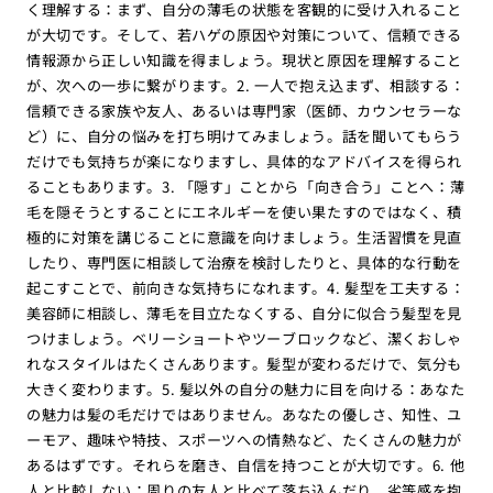
く理解する：まず、自分の薄毛の状態を客観的に受け入れること
が大切です。そして、若ハゲの原因や対策について、信頼できる
情報源から正しい知識を得ましょう。現状と原因を理解すること
が、次への一歩に繋がります。2. 一人で抱え込まず、相談する：
信頼できる家族や友人、あるいは専門家（医師、カウンセラーな
ど）に、自分の悩みを打ち明けてみましょう。話を聞いてもらう
だけでも気持ちが楽になりますし、具体的なアドバイスを得られ
ることもあります。3. 「隠す」ことから「向き合う」ことへ：薄
毛を隠そうとすることにエネルギーを使い果たすのではなく、積
極的に対策を講じることに意識を向けましょう。生活習慣を見直
したり、専門医に相談して治療を検討したりと、具体的な行動を
起こすことで、前向きな気持ちになれます。4. 髪型を工夫する：
美容師に相談し、薄毛を目立たなくする、自分に似合う髪型を見
つけましょう。ベリーショートやツーブロックなど、潔くおしゃ
れなスタイルはたくさんあります。髪型が変わるだけで、気分も
大きく変わります。5. 髪以外の自分の魅力に目を向ける：あなた
の魅力は髪の毛だけではありません。あなたの優しさ、知性、ユ
ーモア、趣味や特技、スポーツへの情熱など、たくさんの魅力が
あるはずです。それらを磨き、自信を持つことが大切です。6. 他
人と比較しない：周りの友人と比べて落ち込んだり、劣等感を抱