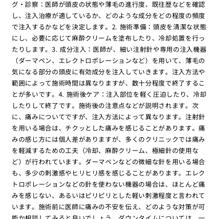
グ・診察：医師が頭皮の状態や薄毛の進行度、既往歴などを確認
し、注入治療が適しているか、どのような成分をどの程度の頻度
で注入するかなどを決定します。2. 施術準備：頭皮を清潔な状態
にし、必要に応じて麻酔クリームを塗布したり、冷却処置を行っ
たりします。3. 成分注入：医師が、細い注射針や専用の注入機器
（ダーマペン、エレクトロポレーションなど）を用いて、薄毛の
気になる部分の頭皮に有効成分を注入していきます。注入方法や
範囲によって施術時間は異なりますが、数十分程度で終了するこ
とが多いです。4. 施術後ケア：注入部位を軽く圧迫したり、冷却
したりして終了です。施術後の注意点などが説明されます。次
に、痛みについてですが、注入方法によって異なります。注射針
を用いる場合は、チクッとした痛みを感じることがあります。痛
みの感じ方には個人差がありますが、多くのクリニックでは痛み
を軽減するための工夫（冷却、麻酔クリーム、極細針の使用な
ど）が行われています。ダーマペンなどの微細な針を用いる場合
も、多少の刺激感やヒリヒリ感を感じることがあります。エレク
トロポレーションなどの針を使わない機器の場合は、ほとんど痛
みを感じない、あるいはピリピリとした軽い刺激程度と言われて
います。施術前に医師に痛みの不安を伝え、どのような対策が可
能か相談してみると良いでしょう。ダウンタイムについては、一