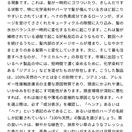
る現象です。これは、髪が一時的にゴワついたり、きしんだりす
る状態で、特に化学染料やパーマで髪が傷んでいる方ほど起こり
やすいとされています。ヘナの色素成分であるローソンが、ダメ
ージを受けてささくれたキューティクルの隙間に入り込み、髪の
水分バランスが一時的に変化するために起こります。これは髪が
補修されている過程で起こる好転反応のようなもので、数回ヘナ
を続けるうちに、髪内部のダメージホールが埋まり、しなやかで
まとまりのある髪質へと変化していきます。次に、そして最も注
意すべきなのが、「ケミカルヘナ」の存在です。市場に出回って
いるヘナ製品の中には、短時間で濃く染めるために、化学染料で
ある「ジアミン」などを混ぜたものが存在します。こうした製品
は、100%天然のヘナとは全くの別物です。ジアミンは、アレル
ギー性接触皮膚炎の主要な原因物質であり、頭皮にかぶれや激し
いかゆみを引き起こす可能性があります。頭皮環境が深刻に悪化
すれば、それは抜け毛や薄毛の直接的な原因となり得ます。ヘナ
を選ぶ際は、必ず「成分表示」を確認し、「ヘンナ」あるいは
「ヘナ」という表記のみであること、あるいは他のハーブの名前
しか記載されていない「100%天然」の製品を選びましょう。質
の良いヘナは、鮮やかな緑色で、抹茶やい草のようなフレッシュ
な香りがします。茶色っぽく、古い匂いがするものは品質が劣化