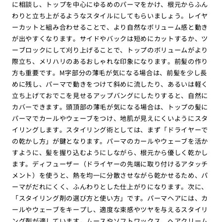
に相談し、トップを中心にゆるめのパーマをかけ、根元からふん
わりと立ち上がるようなスタイルにしてもらいましょう。レイヤ
ーカットと組み合わせることで、より自然なボリューム感と動き
が出やすくなります。サイドやバックは短めにカットするか、ツ
ーブロックにして刈り上げることで、トップのボリュームがより
際立ち、メリハリのあるおしゃれな印象になります。前髪の作り
方も重要です。M字部分の薄毛が気になる場合は、前髪を少し長
めに残し、パーマで動きをつけて斜めに流したり、あるいは軽く
立ち上げておでこを見せるアップバングにしたりすると、自然に
カバーできます。頭頂部の薄毛が気になる場合は、トップの髪に
パーマでカールやウェーブをつけ、地肌が見えにくいようにスタ
イリングします。スタイリング術としては、まず「ドライヤーで
の乾かし方」が鍵となります。パーマのカールやウェーブを活か
すように、髪を握り込むようにしながら、根元から優しく乾かし
ます。ディフューザー（ドライヤーの先端に取り付けるアタッチ
メント）を使うと、熱を均一に分散させながら乾かせるため、パ
ーマがだれにくく、ふんわりとした仕上がりになります。次に、
「スタイリング剤の選び方と使い方」です。パーマヘアには、カ
ールやウェーブをキープし、適度な束感やツヤを与えるスタイリ
ング剤が適しています。ムースやソフトワックス、ヘアクリーム