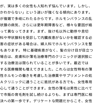
が、実は多くの女性も人知れず悩んでいます。しかし、
かわからない」という迷いが強くなる傾向にあります。
が複雑で多岐にわたるからです。ホルモンバランスの乱
状腺の病気、さらには更年期障害など、様々な要因が絡
って異なってきます。まず、抜け毛以外に動悸や息切
科や甲状腺科を受診して内臓疾患がないかを確認する必
害の症状がある場合は、婦人科でホルモンバランスを整
もあります。 特に基礎疾患がなく、髪の分け目が目立つ
場合は、皮膚科か薄毛治療専門のクリニックが選択肢に
する治療法は限られていることが多いです。最近では
する医療機関も増えてきました。これらは女性特有の薄
性ホルモンの働きを考慮した治療薬やサプリメントの処
Ａクリニックに通うことに抵抗がある方でも、女性専用
心して通うことができます。女性の薄毛は男性に比べて
で市販の育毛剤を試し続けるよりも、まずは専門医に相
決への第一歩です。デリケートな問題だからこそ、女性