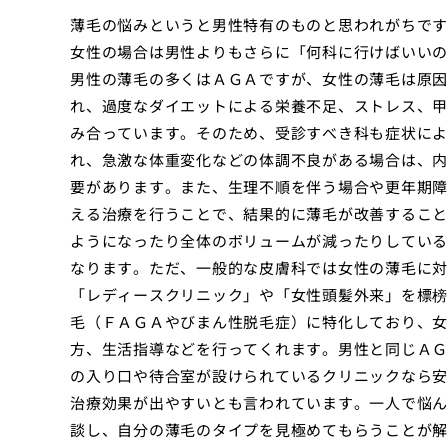
薄毛の悩みというと男性特有のものと思われがちです
女性の場合は男性よりもさらに「何科に行けばいいの
男性の薄毛の多くはＡＧＡですが、女性の薄毛は原因
れ、過度なダイエットによる栄養不足、ストレス、甲
み合っています。そのため、受診すべき科も症状によ
れ、急激な体重変化などの体調不良がある場合は、内
要があります。また、生理不順を伴う場合や更年期障
える治療を行うことで、結果的に薄毛が改善すること
ようになったり全体のボリュームが減ったりしている
なります。ただ、一般的な皮膚科では女性の薄毛に対
「レディースクリニック」や「女性頭髪外来」を標榜
毛（ＦＡＧＡやびまん性脱毛症）に特化しており、女
方、生活指導などを行ってくれます。男性と同じＡＧ
の入り口や待合室が設けられているクリニックなら安
治療効果が出やすいとも言われています。一人で悩ん
談し、自分の薄毛のタイプを見極めてもらうことが解