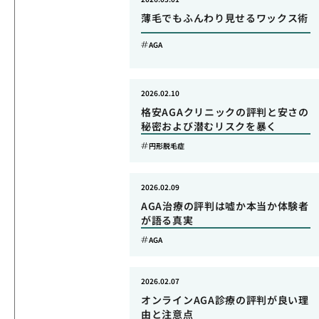
薄毛でもふんわり見せるワックス術
AGA
2026.02.10
格安AGAクリニックの評判と安さの
秘密および潜むリスクを暴く
円形脱毛症
2026.02.09
AGA治療の評判は嘘か本当か体験者
が語る真実
AGA
2026.02.07
オンラインAGA診療の評判が良い理
由と注意点