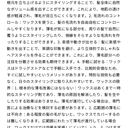
根元を立ち上げるようにスタイリングすることで、髪全体に自然
なボリューム感を出すことができます。これにより、地肌の透け
感が軽減され、薄毛が目立ちにくくなります。2. 毛流れのコント
ロール：ワックスを使うと、髪の毛流れを自由自在にコントロー
ルしやすくなります。薄毛が気になる部分を、周りの髪で自然に
覆うようにスタイリングしたり、視線をそらすような毛流れを作
ったりすることができます。3. 束感や動きが出せる：髪に束感や
動きを出すことで、単調な印象を避け、より立体的でおしゃれな
ヘアスタイルを作ることができます。これにより、薄毛部分への
注目を分散させる効果も期待できます。4. 手軽に試せる：ワック
スはドラッグストアなどで手軽に入手でき、比較的安価なため、
すぐに試しやすいというメリットがあります。特別な技術も必要
なく、日々のスタイリングに取り入れやすいです。ワックスの限
界：1. 根本的な薄毛改善にはならない：ワックスはあくまで一時
的なスタイリング剤であり、薄毛の原因を解消したり、髪を生や
したりする効果はありません。薄毛が進行している場合は、専門
医による治療などを検討する必要があります。2. 広範囲の薄毛に
は不向き：ある程度の髪の毛がないと、ワックスでカバーするの
は難しくなります。広範囲にわたって薄毛が進行している場合
は、ワックスだけでは効果を実感しにくいでしょう。3. つけすぎ