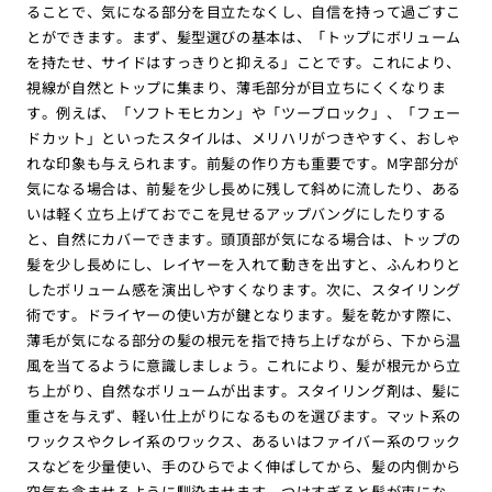
ることで、気になる部分を目立たなくし、自信を持って過ごすこ
とができます。まず、髪型選びの基本は、「トップにボリューム
を持たせ、サイドはすっきりと抑える」ことです。これにより、
視線が自然とトップに集まり、薄毛部分が目立ちにくくなりま
す。例えば、「ソフトモヒカン」や「ツーブロック」、「フェー
ドカット」といったスタイルは、メリハリがつきやすく、おしゃ
れな印象も与えられます。前髪の作り方も重要です。M字部分が
気になる場合は、前髪を少し長めに残して斜めに流したり、ある
いは軽く立ち上げておでこを見せるアップバングにしたりする
と、自然にカバーできます。頭頂部が気になる場合は、トップの
髪を少し長めにし、レイヤーを入れて動きを出すと、ふんわりと
したボリューム感を演出しやすくなります。次に、スタイリング
術です。ドライヤーの使い方が鍵となります。髪を乾かす際に、
薄毛が気になる部分の髪の根元を指で持ち上げながら、下から温
風を当てるように意識しましょう。これにより、髪が根元から立
ち上がり、自然なボリュームが出ます。スタイリング剤は、髪に
重さを与えず、軽い仕上がりになるものを選びます。マット系の
ワックスやクレイ系のワックス、あるいはファイバー系のワック
スなどを少量使い、手のひらでよく伸ばしてから、髪の内側から
空気を含ませるように馴染ませます。つけすぎると髪が束にな