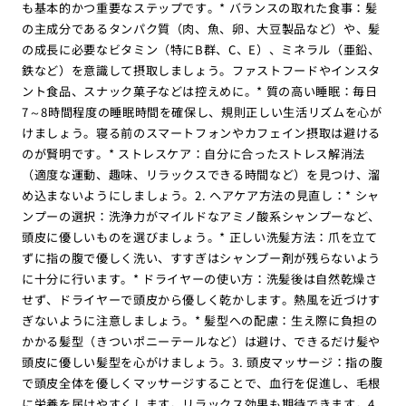
も基本的かつ重要なステップです。* バランスの取れた食事：髪
の主成分であるタンパク質（肉、魚、卵、大豆製品など）や、髪
の成長に必要なビタミン（特にB群、C、E）、ミネラル（亜鉛、
鉄など）を意識して摂取しましょう。ファストフードやインスタ
ント食品、スナック菓子などは控えめに。* 質の高い睡眠：毎日
7～8時間程度の睡眠時間を確保し、規則正しい生活リズムを心が
けましょう。寝る前のスマートフォンやカフェイン摂取は避ける
のが賢明です。* ストレスケア：自分に合ったストレス解消法
（適度な運動、趣味、リラックスできる時間など）を見つけ、溜
め込まないようにしましょう。2. ヘアケア方法の見直し：* シャ
ンプーの選択：洗浄力がマイルドなアミノ酸系シャンプーなど、
頭皮に優しいものを選びましょう。* 正しい洗髪方法：爪を立て
ずに指の腹で優しく洗い、すすぎはシャンプー剤が残らないよう
に十分に行います。* ドライヤーの使い方：洗髪後は自然乾燥さ
せず、ドライヤーで頭皮から優しく乾かします。熱風を近づけす
ぎないように注意しましょう。* 髪型への配慮：生え際に負担の
かかる髪型（きついポニーテールなど）は避け、できるだけ髪や
頭皮に優しい髪型を心がけましょう。3. 頭皮マッサージ：指の腹
で頭皮全体を優しくマッサージすることで、血行を促進し、毛根
に栄養を届けやすくします。リラックス効果も期待できます。4.