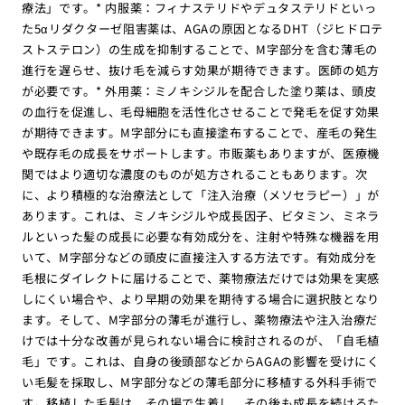
療法」です。* 内服薬：フィナステリドやデュタステリドといっ
た5αリダクターゼ阻害薬は、AGAの原因となるDHT（ジヒドロテ
ストステロン）の生成を抑制することで、M字部分を含む薄毛の
進行を遅らせ、抜け毛を減らす効果が期待できます。医師の処方
が必要です。* 外用薬：ミノキシジルを配合した塗り薬は、頭皮
の血行を促進し、毛母細胞を活性化させることで発毛を促す効果
が期待できます。M字部分にも直接塗布することで、産毛の発生
や既存毛の成長をサポートします。市販薬もありますが、医療機
関ではより適切な濃度のものが処方されることもあります。次
に、より積極的な治療法として「注入治療（メソセラピー）」が
あります。これは、ミノキシジルや成長因子、ビタミン、ミネラ
ルといった髪の成長に必要な有効成分を、注射や特殊な機器を用
いて、M字部分などの頭皮に直接注入する方法です。有効成分を
毛根にダイレクトに届けることで、薬物療法だけでは効果を実感
しにくい場合や、より早期の効果を期待する場合に選択肢となり
ます。そして、M字部分の薄毛が進行し、薬物療法や注入治療だ
けでは十分な改善が見られない場合に検討されるのが、「自毛植
毛」です。これは、自身の後頭部などからAGAの影響を受けにく
い毛髪を採取し、M字部分などの薄毛部分に移植する外科手術で
す。移植した毛髪は、その場で生着し、その後も成長を続けるた