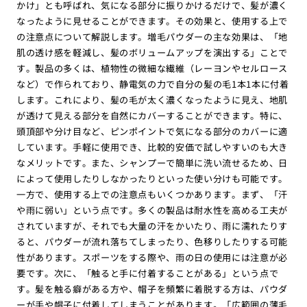
かけ」とも呼ばれ、気になる部分に振りかけるだけで、髪が濃く
なったように見せることができます。その効果と、使用する上で
の注意点について解説します。増毛パウダーの主な効果は、「地
肌の透け感を軽減し、髪のボリュームアップを演出する」ことで
す。製品の多くは、植物性の微細な繊維（レーヨンやセルロース
など）で作られており、静電気の力で自分の髪の毛1本1本に付着
します。これにより、髪の毛が太く濃くなったように見え、地肌
が透けて見える部分を自然にカバーすることができます。特に、
頭頂部や分け目など、ピンポイントで気になる部分のカバーに適
しています。手軽に使用でき、比較的安価で試しやすいのも大き
なメリットです。また、シャンプーで簡単に洗い流せるため、日
によって使用したりしなかったりといった使い分けも可能です。
一方で、使用する上での注意点もいくつかあります。まず、「汗
や雨に弱い」という点です。多くの製品は耐水性を高める工夫が
されていますが、それでも大量の汗をかいたり、雨に濡れたりす
ると、パウダーが流れ落ちてしまったり、色移りしたりする可能
性があります。スポーツをする際や、雨の日の使用には注意が必
要です。次に、「触ると手に付着することがある」という点で
す。髪を触る癖がある方や、帽子を頻繁に着脱する方は、パウダ
ーが手や帽子に付着してしまうことがあります。「広範囲の薄毛