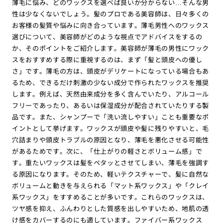
薄毛に悩み、どのワックスを選べば良いか分からない…そんな男
性は少なくないでしょう。髪のプロである美容師は、日々多くの
お客様の髪質や悩みに向き合っています。薄毛男性へのワックス
選びについて、美容師がどのような視点でアドバイスをするの
か、そのポイントをご紹介します。美容師が薄毛の男性にワック
スをおすすめする際に重視するのは、まず「髪と頭皮への優し
さ」です。薄毛の方は、頭皮がデリケートになっている場合もあ
るため、できるだけ刺激の少ない成分で作られたワックスを推奨
します。例えば、天然由来成分を多く含んでいたり、アルコール
フリーであったり、あるいは保湿成分が配合されていたりする製
品です。また、シャンプーで「洗い流しやすい」ことも重要なポ
イントとして挙げます。ワックスが頭皮や髪に残りやすいと、毛
穴詰まりや頭皮トラブルの原因となり、薄毛を悪化させる可能性
があるためです。次に、「仕上がりの軽さとボリューム感」で
す。重たいワックスは髪をペタッとさせてしまい、薄毛を強調す
る原因になります。そのため、軽いテクスチャーで、髪に自然な
ボリュームと動きを与えられる「マット系ワックス」や「クレイ
系ワックス」をすすめることが多いです。これらのワックスは、
ツヤ感を抑え、ふんわりとした質感を出しやすいため、地肌の透
け感をカバーするのにも適しています。ファイバー系ワックス