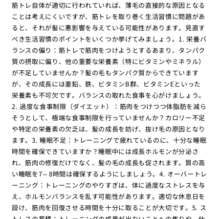
筋トレ自体が適切に行われていれば、薄毛の直接的な原因となる
ことは考えにくいですが、筋トレを取り巻く生活習慣に問題があ
ると、それが髪に悪影響を与えている可能性があります。見直す
べき生活習慣のポイントをいくつか挙げてみましょう。1. 栄養バ
ランスの偏り：筋トレで筋肉をつけようとするあまり、タンパク
質の摂取に偏り、他の重要な栄養素（特にビタミンやミネラル）
が不足していませんか？髪の毛もタンパク質からできています
が、その成長には亜鉛、鉄、ビタミンB群、ビタミンEといった
栄養素も不可欠です。バランスの取れた食事を心がけましょう。
2. 過度な食事制限（ダイエット）：筋肉をつけつつ体脂肪を減ら
そうとして、極端な食事制限を行っていませんか？カロリー不足
や特定の栄養素の欠乏は、髪の成長を妨げ、抜け毛の原因となり
ます。3. 睡眠不足：トレーニングで疲れているのに、十分な睡眠
時間を確保できていますか？睡眠中には成長ホルモンが分泌さ
れ、筋肉の修復だけでなく、髪の毛の成長も促されます。質の高
い睡眠を7～8時間は確保するようにしましょう。4. オーバートレ
ーニング：トレーニングのやりすぎは、体に過度なストレスを与
え、ホルモンバランスを乱す可能性があります。適切な休息日を
設け、筋肉を回復させる時間を十分に取ることが大切です。5. ス
トレスの蓄積：トレーニングの成果が出ないことへの焦りや、仕