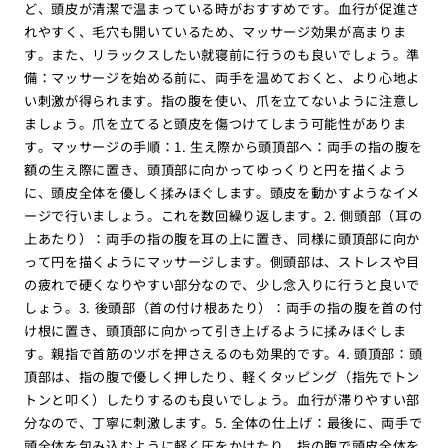
ど、頭皮が清潔で温まっている時がおすすめです。血行が促進さ
れやすく、毛穴も開いているため、マッサージ効果が高まりま
す。また、リラックスしたい就寝前に行うのも良いでしょう。準
備：マッサージを始める前に、両手を温めておくと、より心地よ
い刺激が得られます。指の腹を使い、爪を立てないように注意し
ましょう。爪を立てると頭皮を傷つけてしまう可能性がありま
す。マッサージの手順：1. 生え際から頭頂部へ：両手の指の腹を
額の生え際に置き、頭頂部に向かってゆっくりと円を描くよう
に、頭皮全体を優しく揉みほぐします。頭皮を動かすようなイメ
ージで行いましょう。これを数回繰り返します。2. 側頭部（耳の
上あたり）：両手の指の腹を耳の上に置き、同様に頭頂部に向か
って円を描くようにマッサージします。側頭部は、ストレスや目
の疲れで硬くなりやすい部分なので、少し念入りに行うと良いで
しょう。3. 後頭部（首の付け根あたり）：両手の指の腹を首の付
け根に置き、頭頂部に向かって引き上げるように揉みほぐしま
す。親指で首筋のツボを押さえるのも効果的です。4. 頭頂部：頭
頂部は、指の腹で優しく押したり、軽くタッピング（指先でトン
トンと叩く）したりするのも良いでしょう。血行が滞りやすい部
分なので、丁寧に刺激します。5. 全体の仕上げ：最後に、両手で
頭全体を包み込むように軽く圧をかけたり、指の腹で頭皮全体を